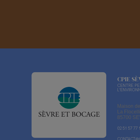
CPIE S
CENTRE PE
L'ENVIRON
Maison de
La Flocell
85700 S
02 51 57 77 
CONTACT@C