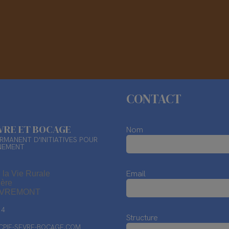
CONTACT
ÈVRE ET BOCAGE
Nom
RMANENT D'INITIATIVES POUR
NEMENT
Email
 la Vie Rurale
ière
EVREMONT
14
Structure
PIE-SEVRE-BOCAGE.COM