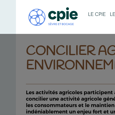
LE CPIE
L
CONCILIER A
ENVIRONNEM
Les activités agricoles participent 
concilier une activité agricole gé
les consommateurs et le maintien 
indéniablement un enjeu fort et u