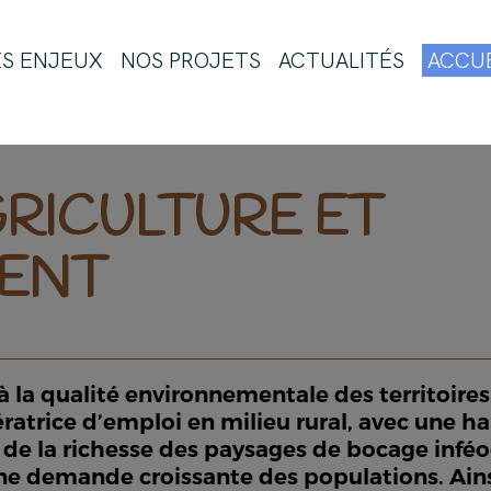
ES ENJEUX
NOS PROJETS
ACTUALITÉS
ACCUE
GRICULTURE ET
ENT
à la qualité environnementale des territoires 
nératrice d’emploi en milieu rural, avec une 
de la richesse des paysages de bocage inféod
ne demande croissante des populations. Ainsi