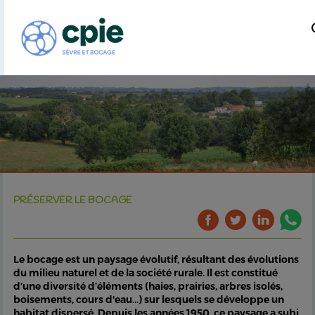
PRÉSERVER LE BOCAGE
Le bocage est un paysage évolutif, résultant des évolutions
du milieu naturel et de la société rurale. Il est constitué
d’une diversité d’éléments (haies, prairies, arbres isolés,
boisements, cours d'eau...) sur lesquels se développe un
habitat dispersé. Depuis les années 1950, ce paysage a subi