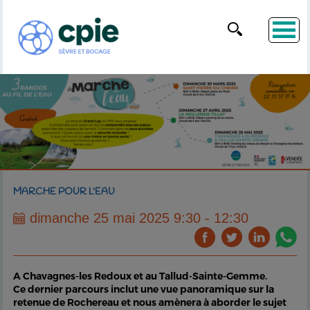
MARCHE POUR L'EAU
dimanche 25 mai 2025 9:30 - 12:30
A Chavagnes-les Redoux et au Tallud-Sainte-Gemme.
Ce dernier parcours inclut une vue panoramique sur la
retenue de Rochereau et nous amènera à aborder le sujet