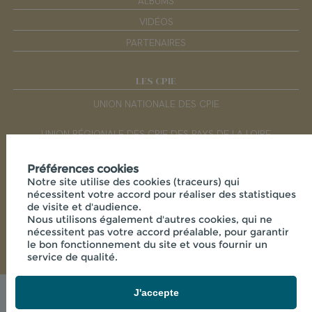
ALBUMS
VIDÉOS
PARTENAIRES
LES CPIE
UNION NATIONALE DES CPIE
UNION RÉGIONALE DES CPIE DES PAYS DE LA LOIRE
Préférences cookies
RÉSEAUX SOCIAUX
Notre site utilise des cookies (traceurs) qui
nécessitent votre accord pour réaliser des statistiques
de visite et d'audience.
Nous utilisons également d'autres cookies, qui ne
nécessitent pas votre accord préalable, pour garantir
le bon fonctionnement du site et vous fournir un
service de qualité.
J'accepte
© 2026 - CPIE SÈVRE ET BOCAGE - MAISON DE LA