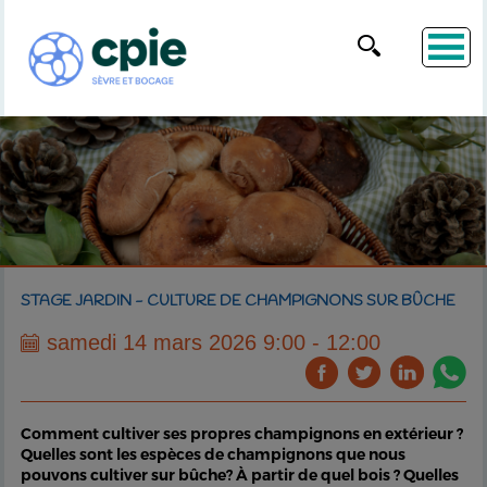
STAGE JARDIN - CULTURE DE CHAMPIGNONS SUR BÛCHE
samedi 14 mars 2026 9:00 - 12:00
Comment cultiver ses propres champignons en extérieur ?
Quelles sont les espèces de champignons que nous
pouvons cultiver sur bûche? À partir de quel bois ? Quelles