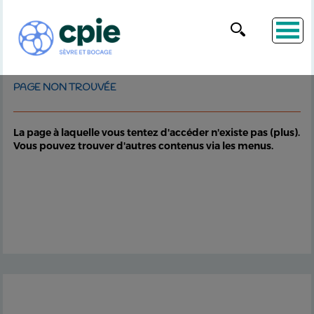
PAGE NON TROUVÉE
La page à laquelle vous tentez d'accéder n'existe pas (plus).
Vous pouvez trouver d'autres contenus via les menus.