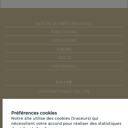
BASE DE DONNÉES RÉGIONALE
PUBLICATIONS
EXPOSITIONS
ALBUMS
VIDÉOS
PARTENAIRES
LES CPIE
UNION NATIONALE DES CPIE
UNION RÉGIONALE DES CPIE DES PAYS DE LA LOIRE
Préférences cookies
Notre site utilise des cookies (traceurs) qui
RÉSEAUX SOCIAUX
nécessitent votre accord pour réaliser des statistiques