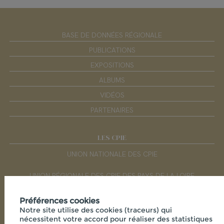
BASE DE DONNÉES RÉGIONALE
PUBLICATIONS
EXPOSITIONS
ALBUMS
VIDÉOS
PARTENAIRES
LES CPIE
UNION NATIONALE DES CPIE
UNION RÉGIONALE DES CPIE DES PAYS DE LA LOIRE
Préférences cookies
RÉSEAUX SOCIAUX
Notre site utilise des cookies (traceurs) qui
nécessitent votre accord pour réaliser des statistiques