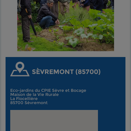
SÈVREMONT (85700)
Eco-jardins du CPIE Sèvre et Bocage
Maison de la Vie Rurale
La Flocellière
85700 Sèvremont