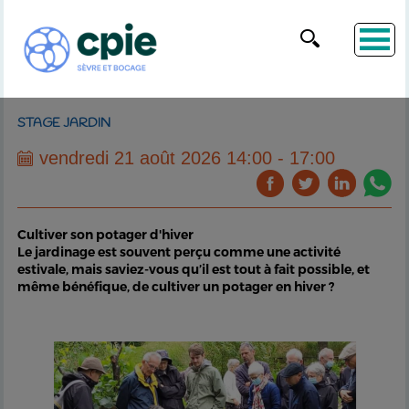
STAGE JARDIN
vendredi 21 août 2026 14:00 - 17:00
Cultiver son potager d'hiver
Le jardinage est souvent perçu comme une activité
estivale, mais saviez-vous qu’il est tout à fait possible, et
même bénéfique, de cultiver un potager en hiver ?