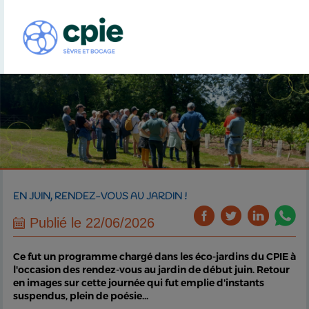
EN JUIN, RENDEZ-VOUS AU JARDIN !
Publié le 22/06/2026
Ce fut un programme chargé dans les éco-jardins du CPIE à
l'occasion des rendez-vous au jardin de début juin. Retour
en images sur cette journée qui fut emplie d'instants
suspendus, plein de poésie...