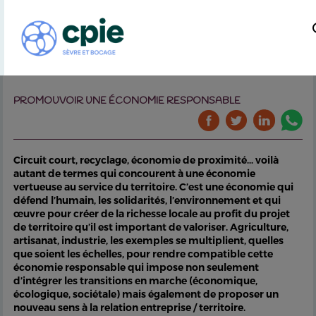
PROMOUVOIR UNE ÉCONOMIE RESPONSABLE
Circuit court, recyclage, économie de proximité… voilà
autant de termes qui concourent à une économie
vertueuse au service du territoire. C’est une économie qui
défend l’humain, les solidarités, l’environnement et qui
œuvre pour créer de la richesse locale au profit du projet
de territoire qu’il est important de valoriser. Agriculture,
artisanat, industrie, les exemples se multiplient, quelles
que soient les échelles, pour rendre compatible cette
économie responsable qui impose non seulement
d’intégrer les transitions en marche (économique,
écologique, sociétale) mais également de proposer un
nouveau sens à la relation entreprise / territoire.