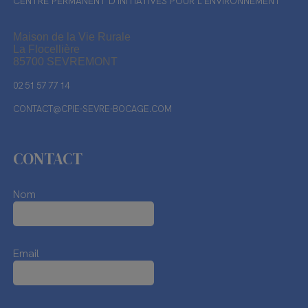
CENTRE PERMANENT D'INITIATIVES POUR L'ENVIRONNEMENT
Maison de la Vie Rurale
La Flocellière
85700 SEVREMONT
02 51 57 77 14
CONTACT@CPIE-SEVRE-BOCAGE.COM
CONTACT
Nom
Email