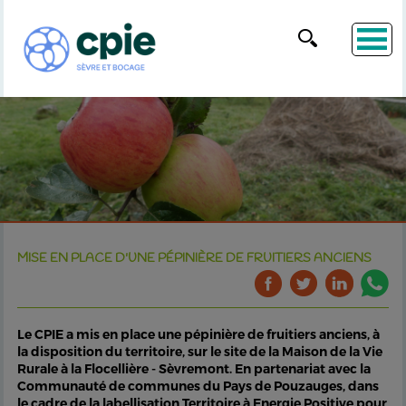
MISE EN PLACE D'UNE PÉPINIÈRE DE FRUITIERS ANCIENS
Le CPIE a mis en place une pépinière de fruitiers anciens, à
la disposition du territoire, sur le site de la Maison de la Vie
Rurale à la Flocellière - Sèvremont. En partenariat avec la
Communauté de communes du Pays de Pouzauges, dans
le cadre de la labellisation Territoire à Energie Positive pour