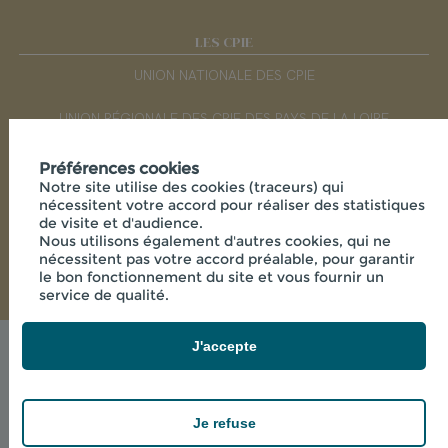
LES CPIE
UNION NATIONALE DES CPIE
UNION RÉGIONALE DES CPIE DES PAYS DE LA LOIRE
Préférences cookies
RÉSEAUX SOCIAUX
Notre site utilise des cookies (traceurs) qui
nécessitent votre accord pour réaliser des statistiques
de visite et d'audience.
Nous utilisons également d'autres cookies, qui ne
nécessitent pas votre accord préalable, pour garantir
le bon fonctionnement du site et vous fournir un
service de qualité.
J'accepte
© 2026 - CPIE SÈVRE ET BOCAGE - MAISON DE LA
VIE RURALE LA FLOCELLIÈRE , 85700 SEVREMONT
powered by PR-Rooms
Je refuse