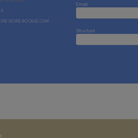
Email
14
PIE-SEVRE-BOCAGE.COM
Structure
IE