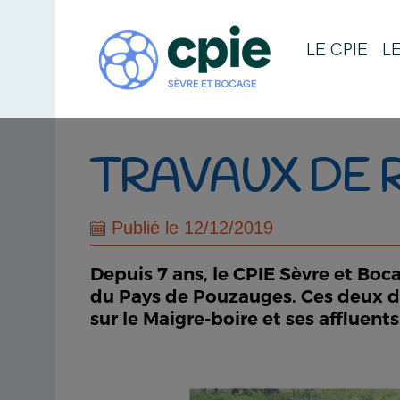
LE CPIE
L
TRAVAUX DE 
Publié le 12/12/2019
Depuis 7 ans, le CPIE Sèvre et Bo
du Pays de Pouzauges. Ces deux de
sur le Maigre-boire et ses affluents