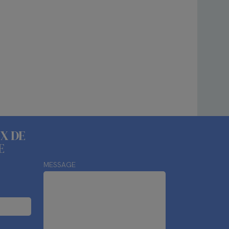
X DE
E
MESSAGE