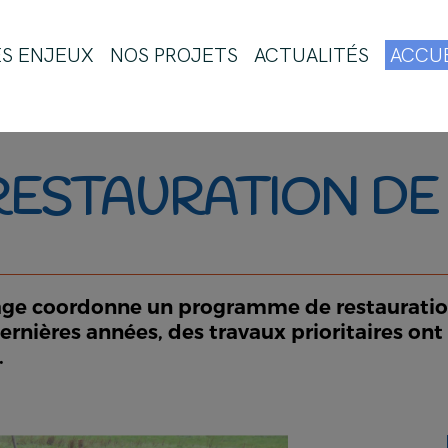
ES ENJEUX
NOS PROJETS
ACTUALITÉS
ACCUE
RESTAURATION DE
cage coordonne un programme de restauration 
rnières années, des travaux prioritaires on
.