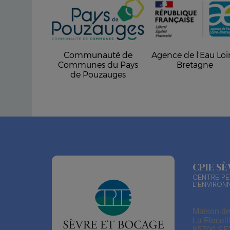
Communauté de
Agence de l'Eau Loi
Communes du Pays
Bretagne
de Pouzauges
CPIE S
CENTRE PE
L'ENVIRON
Maison de
La Flocell
85700 S