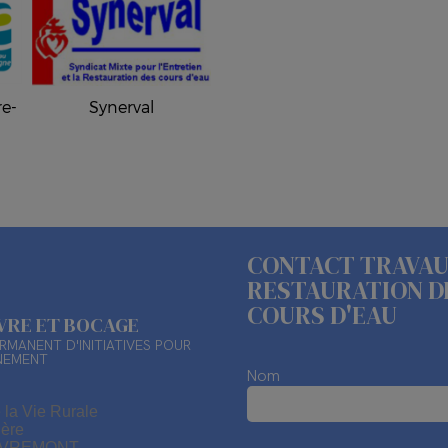
re-
Synerval
CONTACT TRAVAU
RESTAURATION D
COURS D'EAU
ÈVRE ET BOCAGE
RMANENT D'INITIATIVES POUR
NEMENT
Nom
 la Vie Rurale
ière
EVREMONT