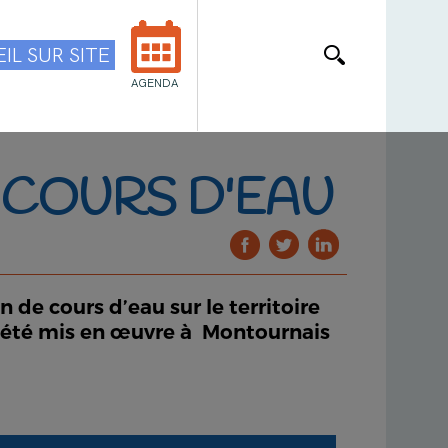
IL SUR SITE
AGENDA
 COURS D'EAU
de cours d’eau sur le territoire
t été mis en œuvre à Montournais