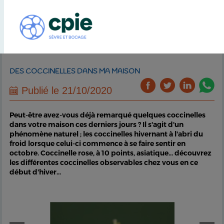
DES COCCINELLES DANS MA MAISON
Publié le 21/10/2020
Peut-être avez-vous déjà remarqué quelques coccinelles
dans votre maison ces derniers jours ? Il s'agit d'un
phénomène naturel ; les coccinelles hivernant à l'abri du
froid lorsque celui-ci commence à se faire sentir en
octobre. Coccinelle rose, à 10 points, asiatique... découvrez
les différentes coccinelles observables chez vous en ce
début d'hiver...