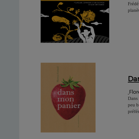
Frédé
planèt
Da
Flor
Dans m
peu b
préfér