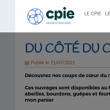
LE CPIE
L
DU CÔTÉ DU 
Publié le 21/07/2021
Découvrez nos coups de cœur du mo
Ces ouvrages sont disponibles au C
abeilles, bourdons, guêpes et four
mon panier