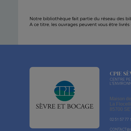
Notre bibliothèque fait partie du réseau des 
A ce titre, les ouvrages peuvent vous être livr
CPIE S
CENTRE PE
L'ENVIRON
Maison de
La Flocell
85700 S
02 51 57 77 
CONTACT@C