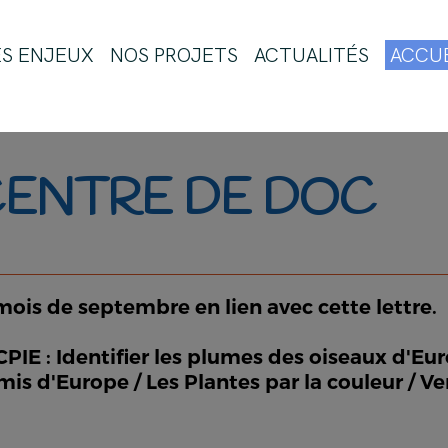
ES ENJEUX
NOS PROJETS
ACTUALITÉS
ACCUE
CENTRE DE DOC
is de septembre en lien avec cette lettre.
PIE : Identifier les plumes des oiseaux d'Eu
mis d'Europe / Les Plantes par la couleur / V