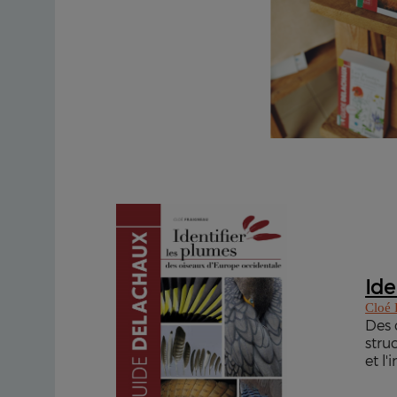
Ide
Cloé 
Des 
stru
et l