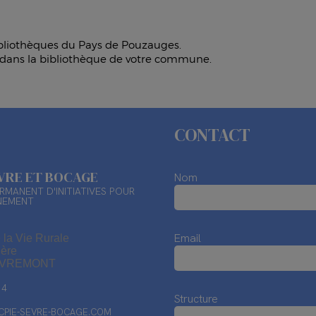
bibliothèques du Pays de Pouzauges.
és dans la bibliothèque de votre commune.
CONTACT
ÈVRE ET BOCAGE
Nom
RMANENT D'INITIATIVES POUR
NEMENT
Email
 la Vie Rurale
ière
EVREMONT
14
Structure
PIE-SEVRE-BOCAGE.COM