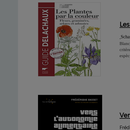
Les
Scha
Blanch
critè
espèc
Ver
Fréd