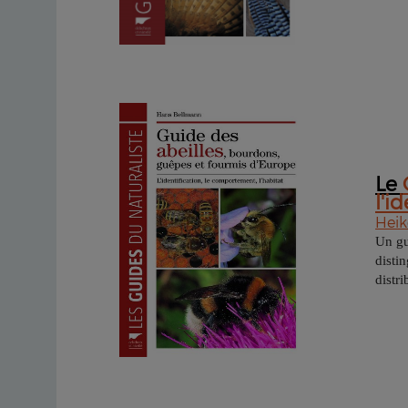
L
e
l'i
Heik
Un gu
disti
distr