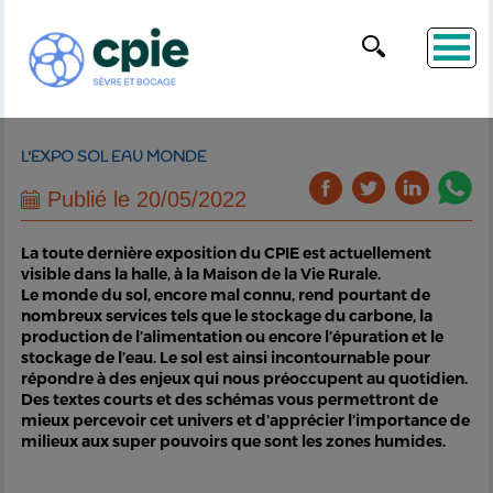
L'EXPO SOL EAU MONDE
Publié le 20/05/2022
La toute dernière exposition du CPIE est actuellement
visible dans la halle, à la Maison de la Vie Rurale.
Le monde du sol, encore mal connu, rend pourtant de
nombreux services tels que le stockage du carbone, la
production de l’alimentation ou encore l’épuration et le
stockage de l’eau. Le sol est ainsi incontournable pour
répondre à des enjeux qui nous préoccupent au quotidien.
Des textes courts et des schémas vous permettront de
mieux percevoir cet univers et d’apprécier l’importance de
milieux aux super pouvoirs que sont les zones humides.