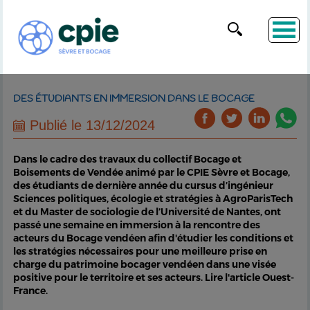
DES ÉTUDIANTS EN IMMERSION DANS LE BOCAGE
Publié le 13/12/2024
Dans le cadre des travaux du
collectif Bocage et
Boisements de Vendée
animé par le CPIE Sèvre et Bocage,
des étudiants de dernière année du cursus d’ingénieur
Sciences politiques, écologie et stratégies à AgroParisTech
et du Master de sociologie de l’Université de Nantes, ont
passé une semaine en immersion à la rencontre des
acteurs du Bocage vendéen afin d'étudier les conditions et
les stratégies nécessaires pour une meilleure prise en
charge du patrimoine bocager vendéen dans une visée
positive pour le territoire et ses acteurs. Lire l'article Ouest-
France.