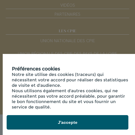
VIDÉOS
PARTENAIRES
LES CPIE
UNION NATIONALE DES CPIE
UNION RÉGIONALE DES CPIE DES PAYS DE LA LOIRE
Préférences cookies
RÉSEAUX SOCIAUX
Notre site utilise des cookies (traceurs) qui
nécessitent votre accord pour réaliser des statistiques
de visite et d'audience.
Nous utilisons également d'autres cookies, qui ne
nécessitent pas votre accord préalable, pour garantir
le bon fonctionnement du site et vous fournir un
service de qualité.
J'accepte
© 2026 - CPIE SÈVRE ET BOCAGE - MAISON DE LA
VIE RURALE LA FLOCELLIÈRE , 85700 SEVREMONT