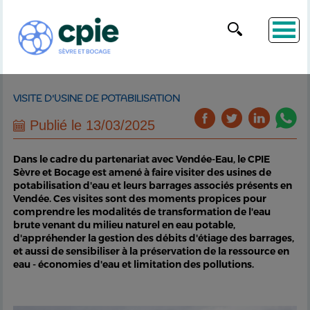
VISITE D'USINE DE POTABILISATION
Publié le 13/03/2025
Dans le cadre du partenariat avec Vendée-Eau, le CPIE
Sèvre et Bocage est amené à faire visiter des usines de
potabilisation d'eau et leurs barrages associés présents en
Vendée. Ces visites sont des moments propices pour
comprendre les modalités de transformation de l'eau
brute venant du milieu naturel en eau potable,
d'appréhender la gestion des débits d'étiage des barrages,
et aussi de sensibiliser à la préservation de la ressource en
eau - économies d'eau et limitation des pollutions.